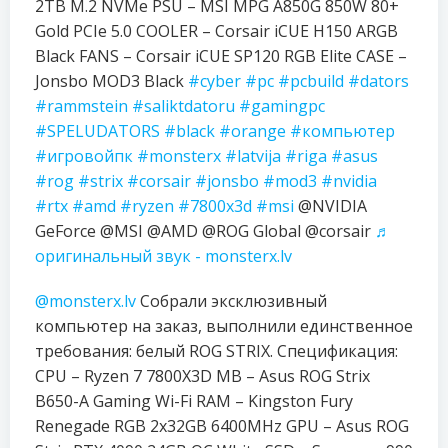
2TB M.2 NVMe PSU – MSI MPG A850G 850W 80+
Gold PCIe 5.0 COOLER – Corsair iCUE H150 ARGB
Black FANS – Corsair iCUE SP120 RGB Elite CASE –
Jonsbo MOD3 Black
#cyber
#pc
#pcbuild
#dators
#rammstein
#saliktdatoru
#gamingpc
#SPELUDATORS
#black
#orange
#компьютер
#игровойпк
#monsterx
#latvija
#riga
#asus
#rog
#strix
#corsair
#jonsbo
#mod3
#nvidia
#rtx
#amd
#ryzen
#7800x3d
#msi
@NVIDIA
GeForce @MSI @AMD @ROG Global @corsair
♬
оригинальный звук - monsterx.lv
@monsterx.lv
Собрали эксклюзивный
компьютер на заказ, выполнили единственное
требования: белый ROG STRIX. Спецификация:
CPU – Ryzen 7 7800X3D MB – Asus ROG Strix
B650-A Gaming Wi-Fi RAM – Kingston Fury
Renegade RGB 2x32GB 6400MHz GPU – Asus ROG