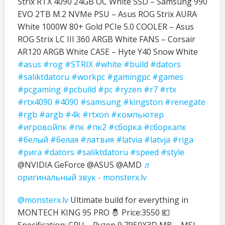
Strix RTX 4090 24GB OC White SSD – Samsung 990
EVO 2TB M.2 NVMe PSU – Asus ROG Strix AURA
White 1000W 80+ Gold PCIe 5.0 COOLER – Asus
ROG Strix LC III 360 ARGB White FANS – Corsair
AR120 ARGB White CASE – Hyte Y40 Snow White
#asus
#rog
#STRIX
#white
#build
#dators
#saliktdatoru
#workpc
#gamingpc
#games
#pcgaming
#pcbuild
#pc
#ryzen
#r7
#rtx
#rtx4090
#4090
#samsung
#kingston
#renegate
#rgb
#argb
#4k
#rtxon
#компьютер
#игровойпк
#пк
#пк2
#сборка
#сборкапк
#белый
#белая
#латвия
#latvia
#latvja
#riga
#рига
#dators
#saliktdatoru
#speed
#style
@NVIDIA GeForce @ASUS @AMD
♬
оригинальный звук - monsterx.lv
@monsterx.lv
Ultimate build for everything in
MONTECH KING 95 PRO 🤴 Price:3550 💶