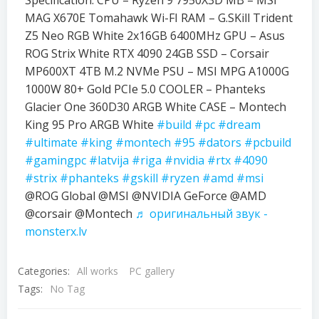
Specification: CPU – Ryzen 9 7950X3D MB – MSI
MAG X670E Tomahawk Wi-FI RAM – G.SKill Trident
Z5 Neo RGB White 2x16GB 6400MHz GPU – Asus
ROG Strix White RTX 4090 24GB SSD – Corsair
MP600XT 4TB M.2 NVMe PSU – MSI MPG A1000G
1000W 80+ Gold PCIe 5.0 COOLER – Phanteks
Glacier One 360D30 ARGB White CASE – Montech
King 95 Pro ARGB White
#build
#pc
#dream
#ultimate
#king
#montech
#95
#dators
#pcbuild
#gamingpc
#latvija
#riga
#nvidia
#rtx
#4090
#strix
#phanteks
#gskill
#ryzen
#amd
#msi
@ROG Global @MSI @NVIDIA GeForce @AMD
@corsair @Montech
♬ оригинальный звук -
monsterx.lv
Categories:
All works
PC gallery
Tags:
No Tag